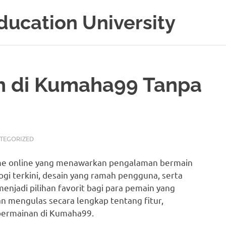
ducation University
 di Kumaha99 Tanpa
TEGORIZED
ame online yang menawarkan pengalaman bermain
i terkini, desain yang ramah pengguna, serta
njadi pilihan favorit bagi para pemain yang
akan mengulas secara lengkap tentang fitur,
 permainan di Kumaha99.