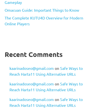
Gameplay
Omacuan Guide: Important Things to Know
The Complete KUTU4D Overview for Modern
Online Players
Recent Comments
kaarinadoseo@gmail.com
on
Safe Ways to
Reach Harta11 Using Alternative URLs
kaarinadoseo@gmail.com
on
Safe Ways to
Reach Harta11 Using Alternative URLs
kaarinadoseo@gmail.com
on
Safe Ways to
Reach Harta11 Using Alternative URLs