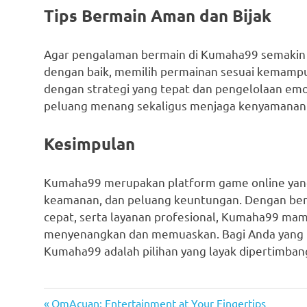
Tips Bermain Aman dan Bijak
Agar pengalaman bermain di Kumaha99 semakin 
dengan baik, memilih permainan sesuai kemampua
dengan strategi yang tepat dan pengelolaan em
peluang menang sekaligus menjaga kenyamanan
Kesimpulan
Kumaha99 merupakan platform game online yan
keamanan, dan peluang keuntungan. Dengan bera
cepat, serta layanan profesional, Kumaha99 m
menyenangkan dan memuaskan. Bagi Anda yang m
Kumaha99 adalah pilihan yang layak dipertimban
Previous
OmAcuan: Entertainment at Your Fingertips